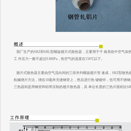
我厂生产的SRZ和SRL型螺旋翅片式散热器，主要用于干 燥系统中空气
工 作压力一般不超过0.8MPa，热空气的温度在150℃以下。
翅片式散热器主要由空气流向间的三排并列螺旋翅片管 速成，SRZ型散热翅片
机械绕片方法，绕在18毫米无缝钢管上，然后进行热 键镀锌，也可用不锈钢
三热器则是用钢管和铝带压制的翅片散热器，其 单位长度的三热片面积比SR